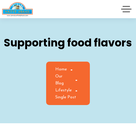
Supporting food flavors
Home
Our
Blog
Lifestyle
Single Post