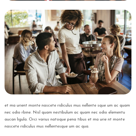
et ma urient monte nascete ridiculus mus nellente sque um ac quam
nec odio rbine. Nisl quam
nestibulum ac quam nec odio elementu
aucan ligula. Orci varius natoque pena tibus et ma urie
nt monte
nascete ridiculus mus nellentesque um ac qua.